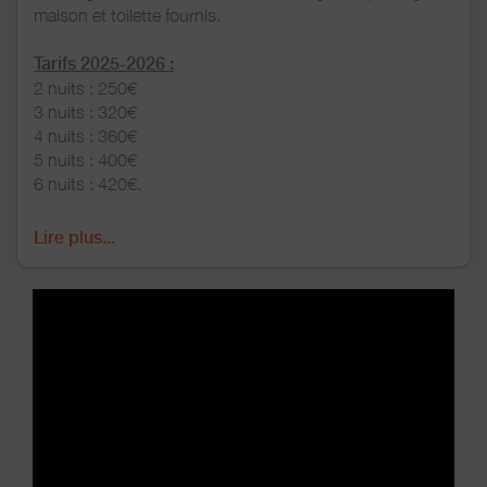
maison et toilette fournis.
Tarifs 2025-2026 :
2 nuits : 250€
3 nuits : 320€
4 nuits : 360€
5 nuits : 400€
6 nuits : 420€.
7 nuits : 440€.
Lire plus...